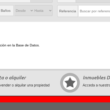
Baños
Referencia
ión en la Base de Datos.
Recently,
we
organized
a
strategic