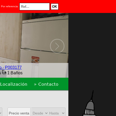
Por referencia
go - P003177
s
1 Baños
Precio venta