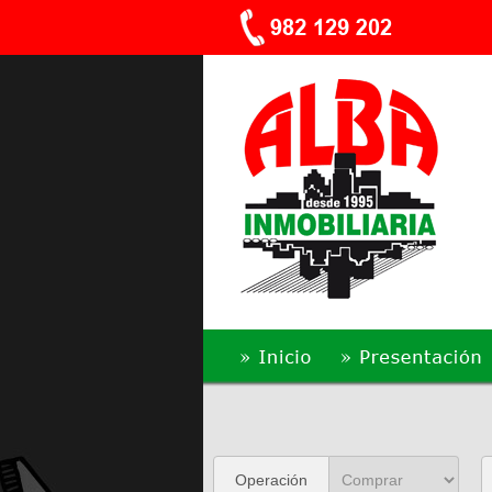
Venta - Tapia de Casariego - P003180
2
50 m
2 Habitaciones
1 Baños
Operación